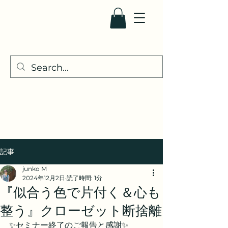
Pure・Color
記事
junko M
2024年12月2日
読了時間: 1分
『似合う色で片付く＆心も
整う』クローゼット断捨離
✨セミナー終了のご報告と感謝✨