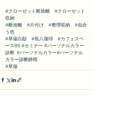
#クローゼット断捨離
#クローゼット
収納
#断捨離
#片付け
#整理収納
#似合
う色
#草薙白邸
#長八珈琲
#カフェスペ
ース89
#セミナー
#パーソナルカラー
診断
#パーソナルカラー
#パーソナル
カラー診断静岡
#草薙
すべて表示
最新記事